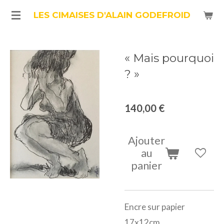
Passer
LES CIMAISES D'ALAIN GODEFROID
au
contenu
« Mais pourquoi
principal
? »
140,00 €
Ajouter
au
panier
Encre sur papier
17x12cm