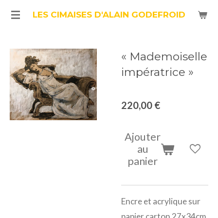
Passer
LES CIMAISES D'ALAIN GODEFROID
au
contenu
« Mademoiselle
principal
impératrice »
220,00 €
Ajouter
au
panier
Encre et acrylique sur
papier carton 27x34cm