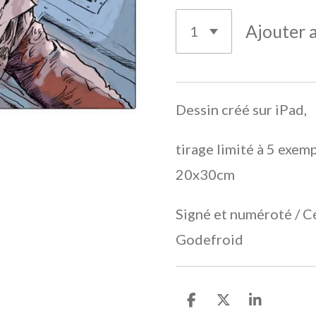
Ajouter 
Dessin créé sur iPad,
tirage limité à 5 exem
20x30cm
Signé et numéroté / Ce
Godefroid
P
P
P