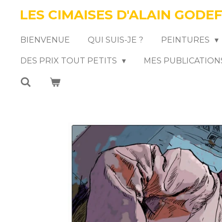
LES CIMAISES D'ALAIN GODE
Passer
au
BIENVENUE
QUI SUIS-JE ?
PEINTURES
contenu
DES PRIX TOUT PETITS
MES PUBLICATION
principal