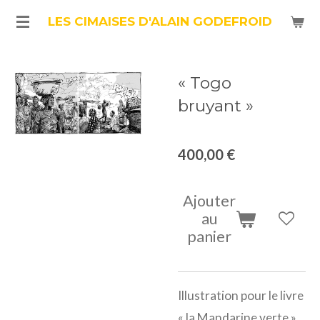
Passer
LES CIMAISES D'ALAIN GODEFROID
au
contenu
« Togo
principal
bruyant »
400,00 €
Ajouter
au
panier
Illustration pour le livre
« la Mandarine verte »