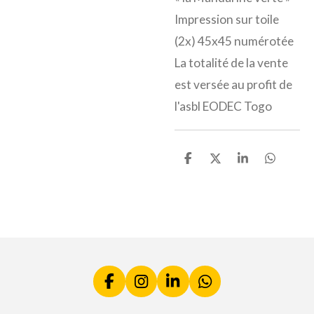
Impression sur toile
(2x) 45x45 numérotée
La totalité de la vente
est versée au profit de
l'asbl EODEC Togo
P
P
P
P
a
a
a
a
r
r
r
r
t
t
t
t
a
a
a
a
g
g
g
g
e
e
e
e
r
r
r
r
F
I
L
W
a
n
i
h