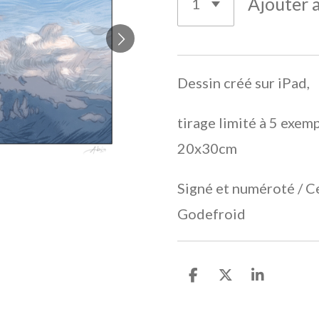
Ajouter 
Dessin créé sur iPad,
tirage limité à 5 exem
20x30cm
Signé et numéroté / Ce
Godefroid
P
P
P
a
a
a
r
r
r