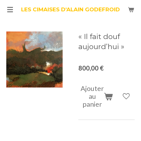
Passer
LES CIMAISES D'ALAIN GODEFROID
au
contenu
« Il fait douf
principal
aujourd’hui »
800,00 €
Ajouter
au
panier