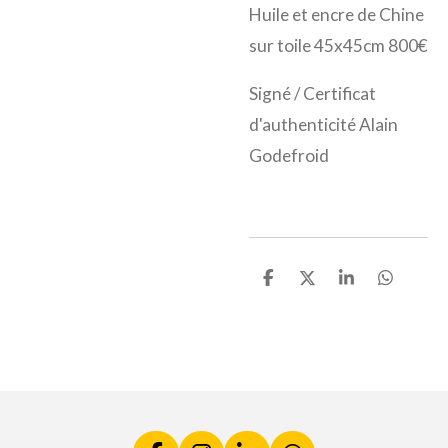
Huile et encre de Chine
sur toile 45x45cm
800€
Signé / Certificat
d'authenticité Alain
Godefroid
P
P
P
P
a
a
a
a
r
r
r
r
t
t
t
t
a
a
a
a
g
g
g
g
e
e
e
e
r
r
r
r