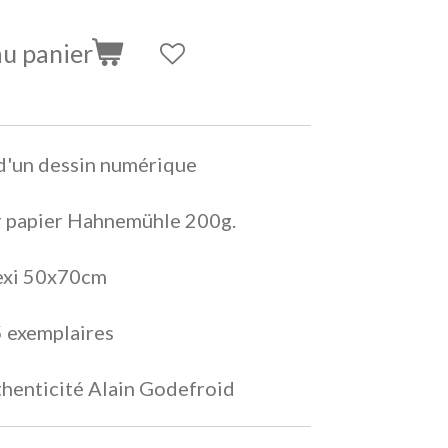
au panier
 d'un dessin numérique
r papier Hahnemühle 200g.
lexi 50x70cm
5 exemplaires
uthenticité Alain Godefroid