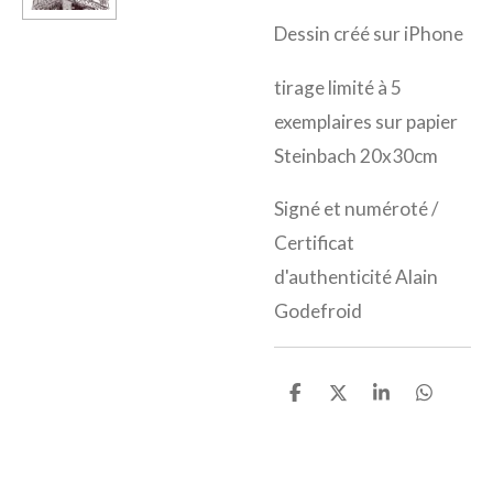
Dessin créé sur iPhone
tirage limité à 5
exemplaires sur papier
Steinbach 20x30cm
Signé et numéroté /
Certificat
d'authenticité Alain
Godefroid
P
P
P
P
a
a
a
a
r
r
r
r
t
t
t
t
a
a
a
a