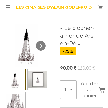
Passer
LES CIMAISES D'ALAIN GODEFROID
au
contenu
« Le clocher-
principal
amer de Ars-
en-Ré »
-25%
90,00 €
120,00 €
Ajouter
au
panier