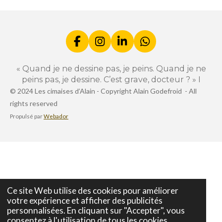
g
g
g
g
e
e
e
e
r
r
r
r
F
I
L
W
a
n
i
h
c
s
n
a
« Quand je ne dessine pas, je peins. Quand je ne
e
t
k
t
peins pas, je dessine. C’est grave, docteur ? » I
b
a
e
s
© 2024 Les cimaises d’Alain -
Copyright Alain Godefroid -
All
o
g
d
A
rights reserved
o
r
I
p
k
a
n
p
Propulsé par
Webador
m
Ce site Web utilise des cookies pour améliorer
votre expérience et afficher des publicités
personnalisées. En cliquant sur "Accepter", vous
consentez à l'utilisation de tous les cookies.