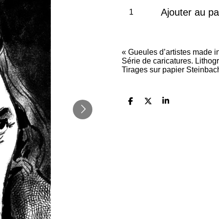
Ajouter au pa
« Gueules d’artistes made i
Série de caricatures. Litho
Tirages sur papier Steinba
P
P
P
a
a
a
r
r
r
t
t
t
a
a
a
g
g
g
e
e
e
r
r
r