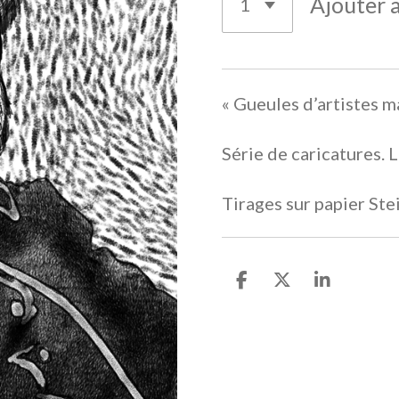
Ajouter 
« Gueules d’artistes m
Série de caricatures.
Tirages sur papier St
P
P
P
a
a
a
r
r
r
t
t
t
a
a
a
g
g
g