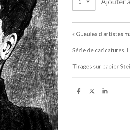
Ajouter 
« Gueules d’artistes m
Série de caricatures.
Tirages sur papier St
P
P
P
a
a
a
r
r
r
t
t
t
a
a
a
g
g
g