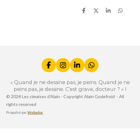
P
P
P
P
a
a
a
a
r
r
r
r
t
t
t
t
a
a
a
a
g
g
g
g
e
e
e
e
r
r
r
r
F
I
L
W
a
n
i
h
c
s
n
a
« Quand je ne dessine pas, je peins. Quand je ne
e
t
k
t
peins pas, je dessine. C’est grave, docteur ? » I
b
a
e
s
© 2024 Les cimaises d’Alain -
Copyright Alain Godefroid -
All
o
g
d
A
rights reserved
o
r
I
p
k
a
n
p
Propulsé par
Webador
m