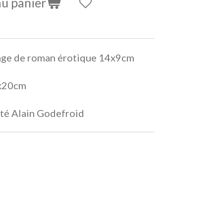
au panier
page de roman érotique 14x9cm
5x20cm
ité Alain Godefroid