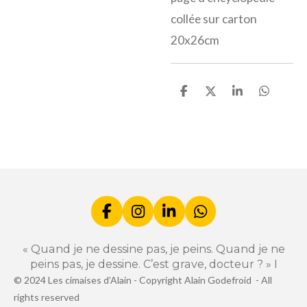
collée sur carton
20x26cm
P
P
P
P
a
a
a
a
r
r
r
r
t
t
t
t
a
a
a
a
g
g
g
g
e
e
e
e
r
r
r
r
F
I
L
W
a
n
i
h
c
s
n
a
« Quand je ne dessine pas, je peins. Quand je ne
e
t
k
t
peins pas, je dessine. C’est grave, docteur ? » I
b
a
e
s
© 2024 Les cimaises d’Alain -
Copyright Alain Godefroid -
All
o
g
d
A
rights reserved
o
r
I
p