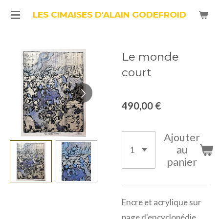
Passer
LES CIMAISES D'ALAIN GODEFROID
au
contenu
Le monde
principal
court
490,00 €
Ajouter
au
panier
Encre et acrylique sur
page d'encyclopédie