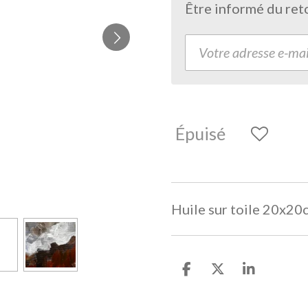
Être informé du ret
Épuisé
Huile sur toile 20x20
P
P
P
a
a
a
r
r
r