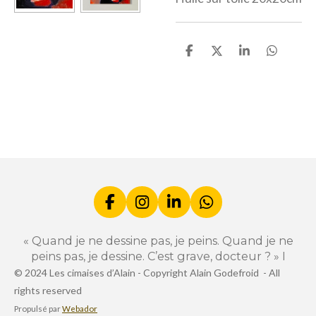
P
P
P
P
a
a
a
a
r
r
r
r
t
t
t
t
a
a
a
a
g
g
g
g
e
e
e
e
r
r
r
r
F
I
L
W
a
n
i
h
c
s
n
a
« Quand je ne dessine pas, je peins. Quand je ne
e
t
k
t
peins pas, je dessine. C’est grave, docteur ? » I
b
a
e
s
© 2024 Les cimaises d’Alain -
Copyright Alain Godefroid -
All
o
g
d
A
rights reserved
o
r
I
p
k
a
n
p
Propulsé par
Webador