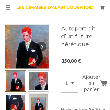
Passer
LES CIMAISES D'ALAIN GODEFROID
au
contenu
Autoportrait
principal
d’un future
hérétique
350,00 €
Ajouter
au
panier
Huile sur toile 20x20cm