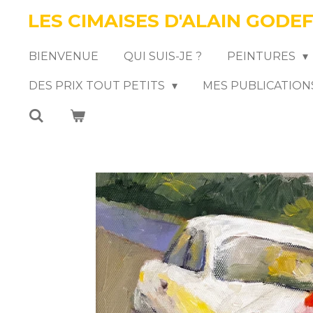
LES CIMAISES D'ALAIN GODE
Passer
au
BIENVENUE
QUI SUIS-JE ?
PEINTURES
contenu
DES PRIX TOUT PETITS
MES PUBLICATION
principal