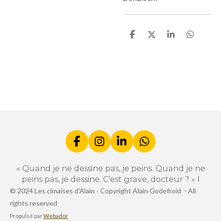
P
P
P
P
a
a
a
a
r
r
r
r
t
t
t
t
a
a
a
a
g
g
g
g
e
e
e
e
r
r
r
r
F
I
L
W
a
n
i
h
c
s
n
a
« Quand je ne dessine pas, je peins. Quand je ne
e
t
k
t
peins pas, je dessine. C’est grave, docteur ? » I
b
a
e
s
© 2024 Les cimaises d’Alain -
Copyright Alain Godefroid -
All
o
g
d
A
rights reserved
o
r
I
p
k
a
n
p
Propulsé par
Webador