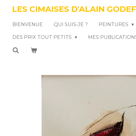
LES CIMAISES D'ALAIN GODE
Passer
au
BIENVENUE
QUI SUIS-JE ?
PEINTURES
contenu
DES PRIX TOUT PETITS
MES PUBLICATION
principal