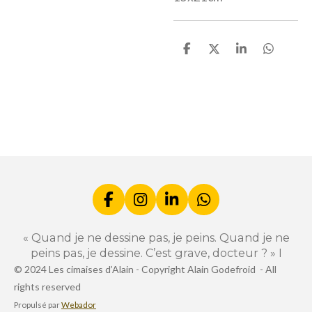
P
P
P
P
a
a
a
a
r
r
r
r
t
t
t
t
a
a
a
a
g
g
g
g
e
e
e
e
r
r
r
r
F
I
L
W
a
n
i
h
c
s
n
a
« Quand je ne dessine pas, je peins. Quand je ne
e
t
k
t
peins pas, je dessine. C’est grave, docteur ? » I
b
a
e
s
© 2024 Les cimaises d’Alain -
Copyright Alain Godefroid -
All
o
g
d
A
rights reserved
o
r
I
p
k
a
n
p
Propulsé par
Webador