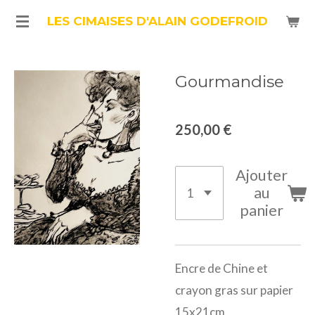
Passer
LES CIMAISES D'ALAIN GODEFROID
au
contenu
Gourmandise
principal
250,00 €
Ajouter
au
panier
Encre de Chine et
crayon gras sur papier
15x21cm