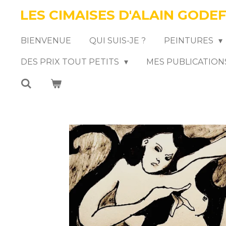
LES CIMAISES D'ALAIN GODE
Passer
au
BIENVENUE
QUI SUIS-JE ?
PEINTURES
contenu
DES PRIX TOUT PETITS
MES PUBLICATION
principal