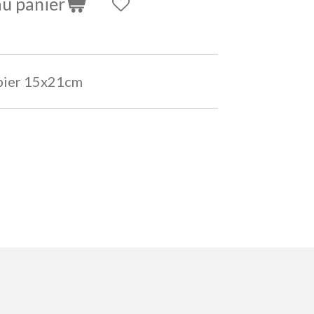
au panier
apier 15x21cm