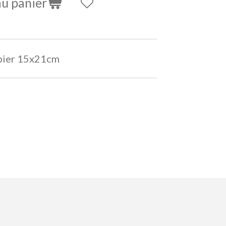
au panier
apier 15x21cm